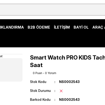
ŞIKLANDIRMA
B2B ÖDEME
İLETİŞİM
BAYİ OL
ARAÇ 
Smart Watch PRO KIDS Tac
Saat
0 Puan - 0 Yorum
Stok Kodu
NS0002543
Stok Durumu
Barkod Kodu
NS0002543