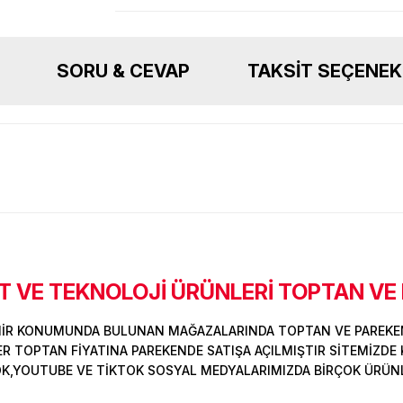
SORU & CEVAP
TAKSIT SEÇENEK
 VE TEKNOLOJİ ÜRÜNLERİ TOPTAN VE
Ürün hakkında henüz soru sorulmamış.
Bu ürüne ilk yorumu siz yapın!
Sitemize ilk yorumu siz yapın!
MİR KONUMUNDA BULUNAN MAĞAZALARINDA TOPTAN VE PAREKEN
Deneyimini Paylaş
Yorum Yaz
Soru Sor
 TOPTAN FİYATINA PAREKENDE SATIŞA AÇILMIŞTIR SİTEMİZDE K
OK,YOUTUBE VE TİKTOK SOSYAL MEDYALARIMIZDA BİRÇOK ÜRÜNLER