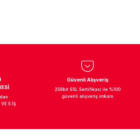
Ü
Güvenli Alışveriş
ESİ
256bit SSL Sertifikası ile %100
güvenli alışveriş imkanı
ndan
 VE 5 İŞ