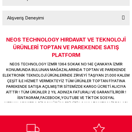
Yorum Yaz
Ürün hakkında henüz soru sorulmamış.
k Parça
d
TV Görüntü Ses Sistemleri
Yazıcı Kablo
Alışveriş Deneyimi
 & Masa Stand
USB Çoklayıcı
Soru Sor
USB Ethernet
NEOS TECHNOLOGY HIRDAVAT VE TEKNOLOJİ
Sitemize ilk yorumu siz yapın!
ÜRÜNLERİ TOPTAN VE PAREKENDE SATIŞ
ndirme
USB Ses Kartı
PLATFORM
Deneyimini Paylaş
era
Yedekleme Ürünleri
NEOS TECHNOLOGY İZMİR 1364 SOKAK NO:14E ÇANKAYA İZMİR
KONUMUNDA BULUNAN MAĞAZALARINDA TOPTAN VE PAREKENDE
ELEKTRONİK TEKNOLOJİ ÜRÜNLERİNDE ZİRVEYİ TAŞIYAN 21.000 KALEM
ar
kinası
ÇEŞİT İLE HİZMET VERMEKTEYİZ TÜM ÜRÜNLER TOPTAN FİYATINA
PAREKENDE SATIŞA AÇILMIŞTIR SİTEMİZDE KARGO ÜCRETİ ALICIYA
DOCK
AİTTİR ! TÜM ÜRÜNLER 2 YIL ADINIZA FATURALI VE GARANTİLİRDİR !
İSNTAGRAM,FACEBOOK,YOUTUBE VE TİKTOK SOSYAL
MEDYALARIMIZDA BİRÇOK ÜRÜNLERİMİZİN CANLI TANITIM VİDEOLARI
VAR TAKİP ET !