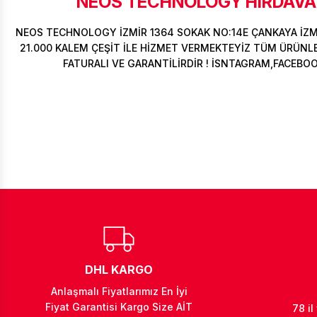
NEOS TECHNOLOGY HIRDAVAT
NEOS TECHNOLOGY İZMİR 1364 SOKAK NO:14E ÇANKAYA İZ
21.000 KALEM ÇEŞİT İLE HİZMET VERMEKTEYİZ TÜM ÜRÜNLER
FATURALI VE GARANTİLİRDİR ! İSNTAGRAM,FACEBO
DHL KARGO
Anlaşmalı Fiyatlarımız En İyi
Fiyat Garantisi Kargo Size AİT
78 il