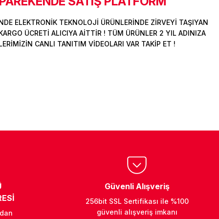
 PAREKENDE SATIŞ PLATFORM
DE ELEKTRONİK TEKNOLOJİ ÜRÜNLERİNDE ZİRVEYİ TAŞIYAN
ARGO ÜCRETİ ALICIYA AİTTİR ! TÜM ÜRÜNLER 2 YIL ADINIZA
İMİZİN CANLI TANITIM VİDEOLARI VAR TAKİP ET !
Ü
Güvenli Alışveriş
ESİ
256bit SSL Sertifikası ile %100
güvenli alışveriş imkanı
ndan