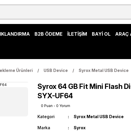
ŞIKLANDIRMA
B2B ÖDEME
İLETİŞİM
BAYİ OL
ARAÇ 
ekleme Ürünleri
USB Device
Syrox Metal USB Device
Syrox 64 GB Fit Mini Flash Di
SYX-UF64
0 Puan - 0 Yorum
Kategori
Syrox Metal USB Device
Marka
Syrox