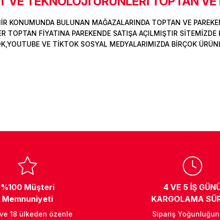
 VE TEKNOLOJİ ÜRÜNLERİ TOPTAN VE
MİR KONUMUNDA BULUNAN MAĞAZALARINDA TOPTAN VE PAREKEN
Deneyimini Paylaş
Yorum Yaz
Soru Sor
 TOPTAN FİYATINA PAREKENDE SATIŞA AÇILMIŞTIR SİTEMİZDE K
OK,YOUTUBE VE TİKTOK SOSYAL MEDYALARIMIZDA BİRÇOK ÜRÜNLER
%100 Müşteri
4 VE 5 İŞ GÜN
Memnuniyeti
KARGOLAMA SÜR
 ve 18 ülkeden özenle
Sipariş Yoğunluğu