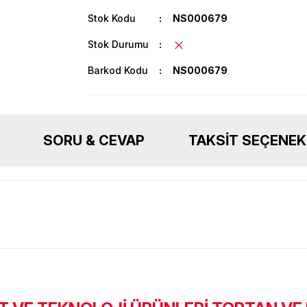
Stok Kodu
NS000679
Stok Durumu
Barkod Kodu
NS000679
SORU & CEVAP
TAKSIT SEÇENEK
Ürün hakkında henüz soru sorulmamış.
Bu ürüne ilk yorumu siz yapın!
Sitemize ilk yorumu siz yapın!