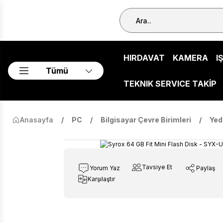
HIRDAVAT
KAMERA
I
Tümü
TEKNIK SERVICE TAKİP
Anasayfa
PC
Bilgisayar Çevre Birimleri
Yed
Tavsiye Et
Yorum Yaz
Paylaş
Karşılaştır