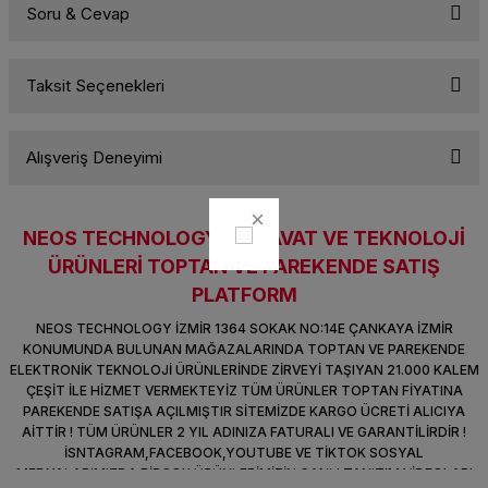
Soru & Cevap
k Parça
d
TV Görüntü Ses Sistemleri
Yazıcı Kablo
Bu ürüne ilk yorumu siz yapın!
 & Masa Stand
USB Çoklayıcı
Taksit Seçenekleri
Yorum Yaz
Ürün hakkında henüz soru sorulmamış.
USB Ethernet
Alışveriş Deneyimi
Soru Sor
ndirme
USB Ses Kartı
era
Yedekleme Ürünleri
NEOS TECHNOLOGY HIRDAVAT VE TEKNOLOJİ
Sitemize ilk yorumu siz yapın!
ÜRÜNLERİ TOPTAN VE PAREKENDE SATIŞ
ar
kinası
PLATFORM
Deneyimini Paylaş
NEOS TECHNOLOGY İZMİR 1364 SOKAK NO:14E ÇANKAYA İZMİR
DOCK
KONUMUNDA BULUNAN MAĞAZALARINDA TOPTAN VE PAREKENDE
ELEKTRONİK TEKNOLOJİ ÜRÜNLERİNDE ZİRVEYİ TAŞIYAN 21.000 KALEM
ÇEŞİT İLE HİZMET VERMEKTEYİZ TÜM ÜRÜNLER TOPTAN FİYATINA
PAREKENDE SATIŞA AÇILMIŞTIR SİTEMİZDE KARGO ÜCRETİ ALICIYA
AİTTİR ! TÜM ÜRÜNLER 2 YIL ADINIZA FATURALI VE GARANTİLİRDİR !
İSNTAGRAM,FACEBOOK,YOUTUBE VE TİKTOK SOSYAL
MEDYALARIMIZDA BİRÇOK ÜRÜNLERİMİZİN CANLI TANITIM VİDEOLARI