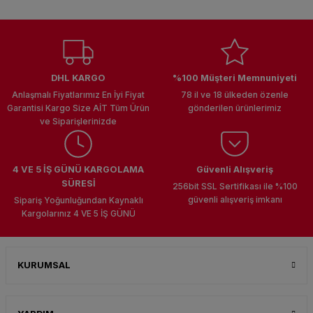
VAR TAKİP ET !
UK
DHL KARGO
%100 Müşteri Memnuniyeti
Anlaşmalı Fiyatlarımız En İyi Fiyat
78 il ve 18 ülkeden özenle
Garantisi Kargo Size AİT Tüm Ürün
gönderilen ürünlerimiz
ve Siparişlerinizde
4 VE 5 İŞ GÜNÜ KARGOLAMA
Güvenli Alışveriş
SÜRESİ
256bit SSL Sertifikası ile %100
güvenli alışveriş imkanı
Sipariş Yoğunluğundan Kaynaklı
Kargolarınız 4 VE 5 İŞ GÜNÜ
KURUMSAL