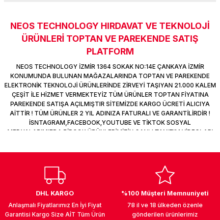
k Parça
d
TV Görüntü Ses Sistemleri
Yazıcı Kablo
NEOS TECHNOLOGY HIRDAVAT VE TEKNOLOJİ
Sitemize ilk yorumu siz yapın!
 & Masa Stand
USB Çoklayıcı
ÜRÜNLERİ TOPTAN VE PAREKENDE SATIŞ
PLATFORM
USB Ethernet
Deneyimini Paylaş
NEOS TECHNOLOGY İZMİR 1364 SOKAK NO:14E ÇANKAYA İZMİR
KONUMUNDA BULUNAN MAĞAZALARINDA TOPTAN VE PAREKENDE
ndirme
USB Ses Kartı
ELEKTRONİK TEKNOLOJİ ÜRÜNLERİNDE ZİRVEYİ TAŞIYAN 21.000 KALEM
ÇEŞİT İLE HİZMET VERMEKTEYİZ TÜM ÜRÜNLER TOPTAN FİYATINA
PAREKENDE SATIŞA AÇILMIŞTIR SİTEMİZDE KARGO ÜCRETİ ALICIYA
era
Yedekleme Ürünleri
AİTTİR ! TÜM ÜRÜNLER 2 YIL ADINIZA FATURALI VE GARANTİLİRDİR !
İSNTAGRAM,FACEBOOK,YOUTUBE VE TİKTOK SOSYAL
ar
kinası
MEDYALARIMIZDA BİRÇOK ÜRÜNLERİMİZİN CANLI TANITIM VİDEOLARI
VAR TAKİP ET !
DOCK
DHL KARGO
%100 Müşteri Memnuniyeti
Anlaşmalı Fiyatlarımız En İyi Fiyat
78 il ve 18 ülkeden özenle
Garantisi Kargo Size AİT Tüm Ürün
gönderilen ürünlerimiz