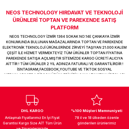
k Parça
d
TV Görüntü Ses Sistemleri
Yazıcı Kablo
NEOS TECHNOLOGY HIRDAVAT VE TEKNOLOJİ
Sitemize ilk yorumu siz yapın!
 & Masa Stand
USB Çoklayıcı
ÜRÜNLERİ TOPTAN VE PAREKENDE SATIŞ
PLATFORM
Deneyimini Paylaş
USB Ethernet
NEOS TECHNOLOGY İZMİR 1364 SOKAK NO:14E ÇANKAYA İZMİR
KONUMUNDA BULUNAN MAĞAZALARINDA TOPTAN VE PAREKENDE
ndirme
USB Ses Kartı
ELEKTRONİK TEKNOLOJİ ÜRÜNLERİNDE ZİRVEYİ TAŞIYAN 21.000 KALEM
ÇEŞİT İLE HİZMET VERMEKTEYİZ TÜM ÜRÜNLER TOPTAN FİYATINA
PAREKENDE SATIŞA AÇILMIŞTIR SİTEMİZDE KARGO ÜCRETİ ALICIYA
era
Yedekleme Ürünleri
AİTTİR ! TÜM ÜRÜNLER 2 YIL ADINIZA FATURALI VE GARANTİLİRDİR !
İSNTAGRAM,FACEBOOK,YOUTUBE VE TİKTOK SOSYAL
MEDYALARIMIZDA BİRÇOK ÜRÜNLERİMİZİN CANLI TANITIM VİDEOLARI
ar
kinası
VAR TAKİP ET !
DOCK
DHL KARGO
%100 Müşteri Memnuniyeti
Anlaşmalı Fiyatlarımız En İyi Fiyat
78 il ve 18 ülkeden özenle
Garantisi Kargo Size AİT Tüm Ürün
gönderilen ürünlerimiz
ve Siparişlerinizde