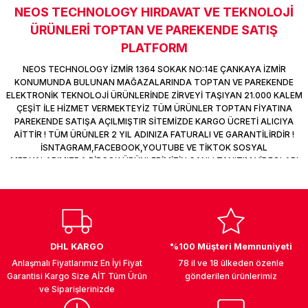
NEOS TECHNOLOGY HIRDAVAT VE TEKNOLOJİ
k Parça
d
TV Görüntü Ses Sistemleri
Yazıcı Kablo
Sitemize ilk yorumu siz yapın!
ÜRÜNLERİ TOPTAN VE PAREKENDE SATIŞ
 & Masa Stand
USB Çoklayıcı
PLATFORM
Deneyimini Paylaş
NEOS TECHNOLOGY İZMİR 1364 SOKAK NO:14E ÇANKAYA İZMİR
USB Ethernet
KONUMUNDA BULUNAN MAĞAZALARINDA TOPTAN VE PAREKENDE
ELEKTRONİK TEKNOLOJİ ÜRÜNLERİNDE ZİRVEYİ TAŞIYAN 21.000 KALEM
ÇEŞİT İLE HİZMET VERMEKTEYİZ TÜM ÜRÜNLER TOPTAN FİYATINA
ndirme
USB Ses Kartı
PAREKENDE SATIŞA AÇILMIŞTIR SİTEMİZDE KARGO ÜCRETİ ALICIYA
AİTTİR ! TÜM ÜRÜNLER 2 YIL ADINIZA FATURALI VE GARANTİLİRDİR !
era
Yedekleme Ürünleri
İSNTAGRAM,FACEBOOK,YOUTUBE VE TİKTOK SOSYAL
MEDYALARIMIZDA BİRÇOK ÜRÜNLERİMİZİN CANLI TANITIM VİDEOLARI
VAR TAKİP ET !
ar
kinası
DOCK
DHL KARGO
%100 Müşteri Memnuniyeti
Anlaşmalı Fiyatlarımız En İyi Fiyat
78 il ve 18 ülkeden özenle
Garantisi Kargo Size AİT Tüm Ürün
gönderilen ürünlerimiz
ve Siparişlerinizde