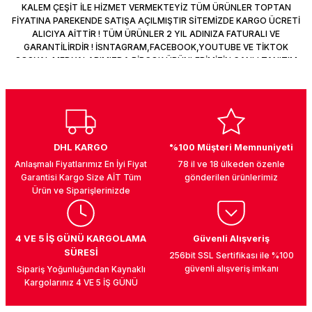
KALEM ÇEŞİT İLE HİZMET VERMEKTEYİZ TÜM ÜRÜNLER TOPTAN
FİYATINA PAREKENDE SATIŞA AÇILMIŞTIR SİTEMİZDE KARGO ÜCRETİ
ALICIYA AİTTİR ! TÜM ÜRÜNLER 2 YIL ADINIZA FATURALI VE
GARANTİLİRDİR ! İSNTAGRAM,FACEBOOK,YOUTUBE VE TİKTOK
SOSYAL MEDYALARIMIZDA BİRÇOK ÜRÜNLERİMİZİN CANLI TANITIM
VİDEOLARI VAR TAKİP ET !
UK
DHL KARGO
%100 Müşteri Memnuniyeti
Anlaşmalı Fiyatlarımız En İyi Fiyat
78 il ve 18 ülkeden özenle
Garantisi Kargo Size AİT Tüm
gönderilen ürünlerimiz
Ürün ve Siparişlerinizde
4 VE 5 İŞ GÜNÜ KARGOLAMA
Güvenli Alışveriş
SÜRESİ
256bit SSL Sertifikası ile %100
güvenli alışveriş imkanı
Sipariş Yoğunluğundan Kaynaklı
Kargolarınız 4 VE 5 İŞ GÜNÜ