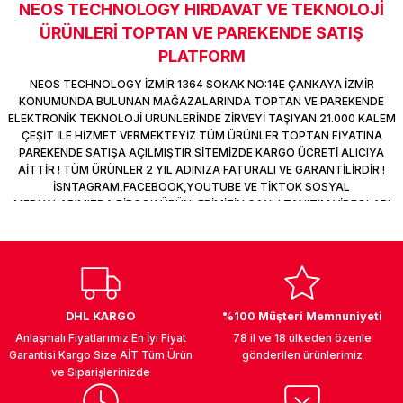
NEOS TECHNOLOGY HIRDAVAT VE TEKNOLOJİ
Sitemize ilk yorumu siz yapın!
k Parça
d
TV Görüntü Ses Sistemleri
Yazıcı Kablo
ÜRÜNLERİ TOPTAN VE PAREKENDE SATIŞ
PLATFORM
 & Masa Stand
USB Çoklayıcı
Deneyimini Paylaş
NEOS TECHNOLOGY İZMİR 1364 SOKAK NO:14E ÇANKAYA İZMİR
KONUMUNDA BULUNAN MAĞAZALARINDA TOPTAN VE PAREKENDE
USB Ethernet
ELEKTRONİK TEKNOLOJİ ÜRÜNLERİNDE ZİRVEYİ TAŞIYAN 21.000 KALEM
ÇEŞİT İLE HİZMET VERMEKTEYİZ TÜM ÜRÜNLER TOPTAN FİYATINA
ndirme
USB Ses Kartı
PAREKENDE SATIŞA AÇILMIŞTIR SİTEMİZDE KARGO ÜCRETİ ALICIYA
AİTTİR ! TÜM ÜRÜNLER 2 YIL ADINIZA FATURALI VE GARANTİLİRDİR !
İSNTAGRAM,FACEBOOK,YOUTUBE VE TİKTOK SOSYAL
era
Yedekleme Ürünleri
MEDYALARIMIZDA BİRÇOK ÜRÜNLERİMİZİN CANLI TANITIM VİDEOLARI
VAR TAKİP ET !
ar
kinası
DOCK
DHL KARGO
%100 Müşteri Memnuniyeti
Anlaşmalı Fiyatlarımız En İyi Fiyat
78 il ve 18 ülkeden özenle
Garantisi Kargo Size AİT Tüm Ürün
gönderilen ürünlerimiz
ve Siparişlerinizde