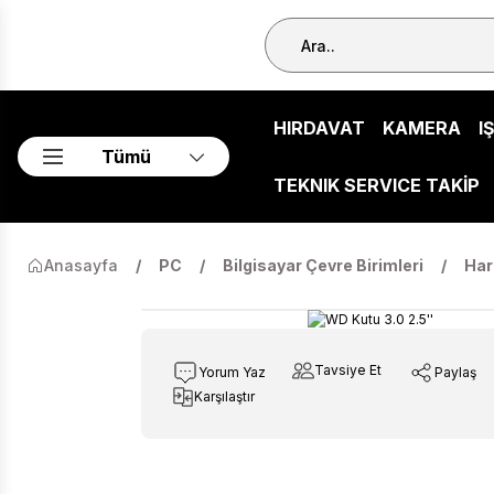
HIRDAVAT
KAMERA
I
Tümü
TEKNIK SERVICE TAKİP
Anasayfa
PC
Bilgisayar Çevre Birimleri
Har
Tavsiye Et
Yorum Yaz
Paylaş
Karşılaştır