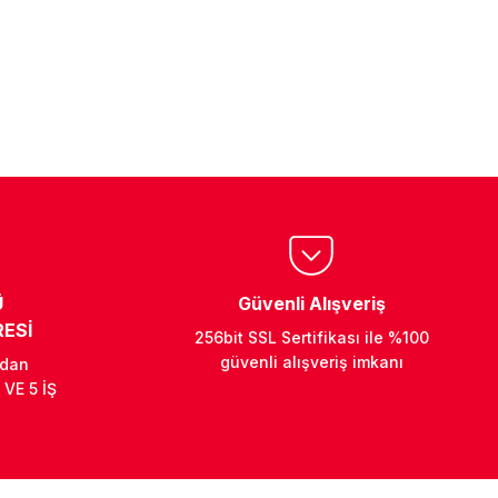
Ü
Güvenli Alışveriş
ESİ
256bit SSL Sertifikası ile %100
güvenli alışveriş imkanı
ndan
 VE 5 İŞ