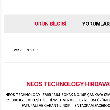
ÜRÜN BILGISI
YORUMLAR
WD Kutu 3.0 2.5''
NEOS TECHNOLOGY HIRDAVAT
NEOS TECHNOLOGY İZMİR 1364 SOKAK NO:14E ÇANKAYA İZ
21.000 KALEM ÇEŞİT İLE HİZMET VERMEKTEYİZ TÜM ÜRÜNLER
FATURALI VE GARANTİLİRDİR ! İSNTAGRAM,FACEBO