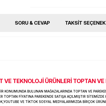
SORU & CEVAP
TAKSIT SEÇENEK
 VE TEKNOLOJİ ÜRÜNLERİ TOPTAN VE
Ürün hakkında henüz soru sorulmamış.
Bu ürüne ilk yorumu siz yapın!
Sitemize ilk yorumu siz yapın!
MİR KONUMUNDA BULUNAN MAĞAZALARINDA TOPTAN VE PAREKEN
Deneyimini Paylaş
Yorum Yaz
Soru Sor
 TOPTAN FİYATINA PAREKENDE SATIŞA AÇILMIŞTIR SİTEMİZDE K
OK,YOUTUBE VE TİKTOK SOSYAL MEDYALARIMIZDA BİRÇOK ÜRÜNLER