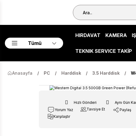
HIRDAVAT
KAMERA
I
Tümü
TEKNIK SERVICE TAKİP
Anasayfa
PC
Harddisk
3.5 Harddisk
We
Hızlı Gönderi
Aynı Gün Ka
Tavsiye Et
Yorum Yaz
Paylaş
Karşılaştır