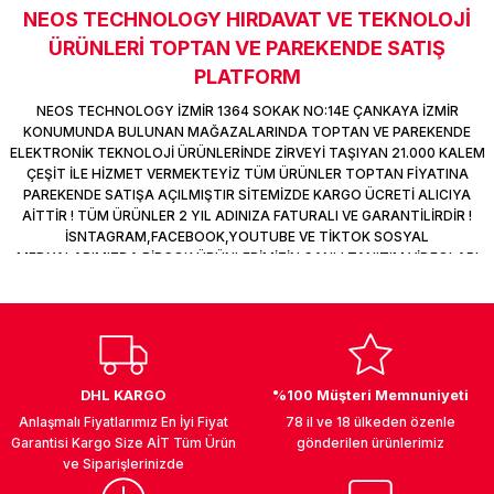
NEOS TECHNOLOGY HIRDAVAT VE TEKNOLOJİ
k Parça
d
TV Görüntü Ses Sistemleri
Yazıcı Kablo
Sitemize ilk yorumu siz yapın!
ÜRÜNLERİ TOPTAN VE PAREKENDE SATIŞ
 & Masa Stand
USB Çoklayıcı
PLATFORM
Deneyimini Paylaş
NEOS TECHNOLOGY İZMİR 1364 SOKAK NO:14E ÇANKAYA İZMİR
USB Ethernet
KONUMUNDA BULUNAN MAĞAZALARINDA TOPTAN VE PAREKENDE
ELEKTRONİK TEKNOLOJİ ÜRÜNLERİNDE ZİRVEYİ TAŞIYAN 21.000 KALEM
ÇEŞİT İLE HİZMET VERMEKTEYİZ TÜM ÜRÜNLER TOPTAN FİYATINA
ndirme
USB Ses Kartı
PAREKENDE SATIŞA AÇILMIŞTIR SİTEMİZDE KARGO ÜCRETİ ALICIYA
AİTTİR ! TÜM ÜRÜNLER 2 YIL ADINIZA FATURALI VE GARANTİLİRDİR !
era
Yedekleme Ürünleri
İSNTAGRAM,FACEBOOK,YOUTUBE VE TİKTOK SOSYAL
MEDYALARIMIZDA BİRÇOK ÜRÜNLERİMİZİN CANLI TANITIM VİDEOLARI
VAR TAKİP ET !
ar
kinası
DOCK
DHL KARGO
%100 Müşteri Memnuniyeti
Anlaşmalı Fiyatlarımız En İyi Fiyat
78 il ve 18 ülkeden özenle
Garantisi Kargo Size AİT Tüm Ürün
gönderilen ürünlerimiz
ve Siparişlerinizde