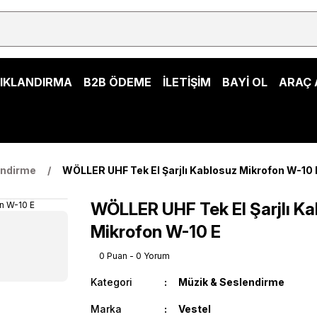
ŞIKLANDIRMA
B2B ÖDEME
İLETİŞİM
BAYİ OL
ARAÇ 
endirme
WÖLLER UHF Tek El Şarjlı Kablosuz Mikrofon W-10 
WÖLLER UHF Tek El Şarjlı Ka
Mikrofon W-10 E
0 Puan - 0 Yorum
Kategori
Müzik & Seslendirme
Marka
Vestel