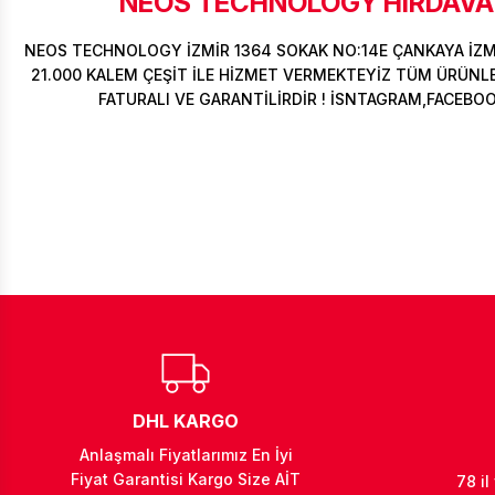
NEOS TECHNOLOGY HIRDAVAT
NEOS TECHNOLOGY İZMİR 1364 SOKAK NO:14E ÇANKAYA İZ
21.000 KALEM ÇEŞİT İLE HİZMET VERMEKTEYİZ TÜM ÜRÜNLER
FATURALI VE GARANTİLİRDİR ! İSNTAGRAM,FACEBO
DHL KARGO
Anlaşmalı Fiyatlarımız En İyi
Fiyat Garantisi Kargo Size AİT
78 il