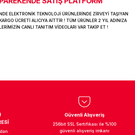
 PAREKENDE SATIŞ PLATFORM
DE ELEKTRONİK TEKNOLOJİ ÜRÜNLERİNDE ZİRVEYİ TAŞIYAN
ARGO ÜCRETİ ALICIYA AİTTİR ! TÜM ÜRÜNLER 2 YIL ADINIZA
İMİZİN CANLI TANITIM VİDEOLARI VAR TAKİP ET !
Ü
Güvenli Alışveriş
ESİ
256bit SSL Sertifikası ile %100
güvenli alışveriş imkanı
ndan