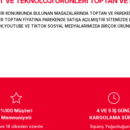
 VE TEKNOLOJİ ÜRÜNLERİ TOPTAN VE
MİR KONUMUNDA BULUNAN MAĞAZALARINDA TOPTAN VE PAREKEN
Deneyimini Paylaş
Yorum Yaz
Soru Sor
 TOPTAN FİYATINA PAREKENDE SATIŞA AÇILMIŞTIR SİTEMİZDE K
OK,YOUTUBE VE TİKTOK SOSYAL MEDYALARIMIZDA BİRÇOK ÜRÜNLER
%100 Müşteri
4 VE 5 İŞ GÜN
Memnuniyeti
KARGOLAMA SÜR
 ve 18 ülkeden özenle
Sipariş Yoğunluğu