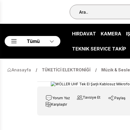
HIRDAVAT
KAMERA
I
Tümü
TEKNIK SERVICE TAKİP
Anasayfa
TÜKETİCİ ELEKTRONİĞİ
Müzik & Sesl
Tavsiye Et
Yorum Yaz
Paylaş
Karşılaştır