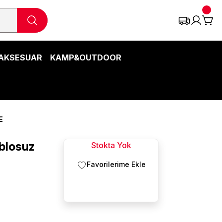
AKSESUAR
KAMP&OUTDOOR
E
blosuz
Stokta Yok