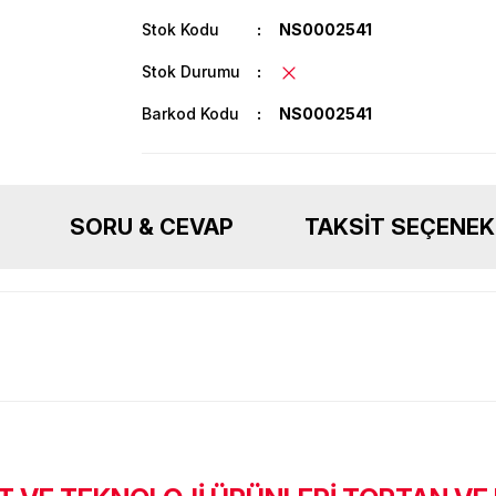
Stok Kodu
NS0002541
Stok Durumu
Barkod Kodu
NS0002541
SORU & CEVAP
TAKSIT SEÇENEK
Ürün hakkında henüz soru sorulmamış.
Bu ürüne ilk yorumu siz yapın!
Sitemize ilk yorumu siz yapın!