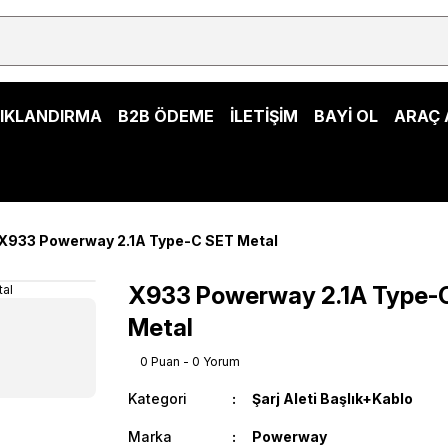
ŞIKLANDIRMA
B2B ÖDEME
İLETİŞİM
BAYİ OL
ARAÇ 
X933 Powerway 2.1A Type-C SET Metal
X933 Powerway 2.1A Type-
Metal
0 Puan - 0 Yorum
Kategori
Şarj Aleti Başlık+Kablo
Marka
Powerway