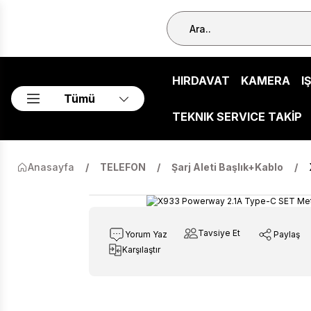
HIRDAVAT
KAMERA
I
Tümü
TEKNIK SERVICE TAKİP
Anasayfa
TELEFON
Şarj Aleti Başlık+Kablo
Tavsiye Et
Yorum Yaz
Paylaş
Karşılaştır