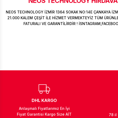
NEOS TECHNOLOGY HIRDAVAT
NEOS TECHNOLOGY İZMİR 1364 SOKAK NO:14E ÇANKAYA İZ
21.000 KALEM ÇEŞİT İLE HİZMET VERMEKTEYİZ TÜM ÜRÜNLER
FATURALI VE GARANTİLİRDİR ! İSNTAGRAM,FACEBO
DHL KARGO
Anlaşmalı Fiyatlarımız En İyi
Fiyat Garantisi Kargo Size AİT
78 il