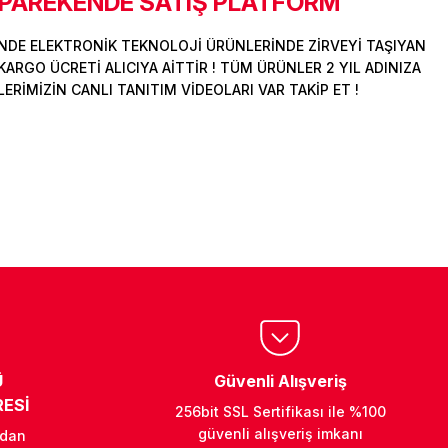
 PAREKENDE SATIŞ PLATFORM
DE ELEKTRONİK TEKNOLOJİ ÜRÜNLERİNDE ZİRVEYİ TAŞIYAN
ARGO ÜCRETİ ALICIYA AİTTİR ! TÜM ÜRÜNLER 2 YIL ADINIZA
İMİZİN CANLI TANITIM VİDEOLARI VAR TAKİP ET !
Ü
Güvenli Alışveriş
ESİ
256bit SSL Sertifikası ile %100
güvenli alışveriş imkanı
ndan