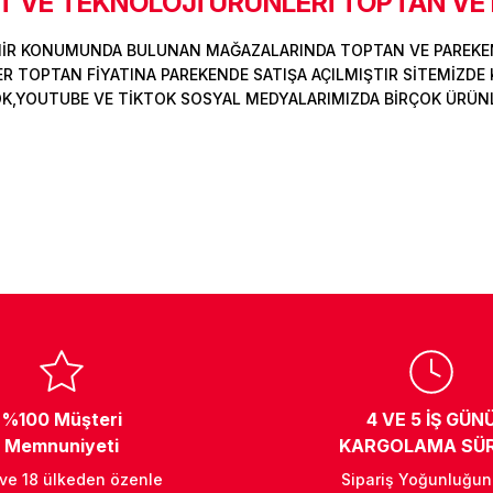
 VE TEKNOLOJİ ÜRÜNLERİ TOPTAN VE
MİR KONUMUNDA BULUNAN MAĞAZALARINDA TOPTAN VE PAREKEN
Deneyimini Paylaş
Yorum Yaz
Soru Sor
 TOPTAN FİYATINA PAREKENDE SATIŞA AÇILMIŞTIR SİTEMİZDE K
OK,YOUTUBE VE TİKTOK SOSYAL MEDYALARIMIZDA BİRÇOK ÜRÜNLER
%100 Müşteri
4 VE 5 İŞ GÜN
Memnuniyeti
KARGOLAMA SÜR
 ve 18 ülkeden özenle
Sipariş Yoğunluğu