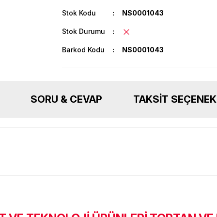
Stok Kodu
NS0001043
Stok Durumu
Barkod Kodu
NS0001043
SORU & CEVAP
TAKSIT SEÇENEK
Ürün hakkında henüz soru sorulmamış.
Bu ürüne ilk yorumu siz yapın!
Sitemize ilk yorumu siz yapın!