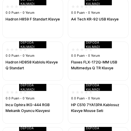
KALMADI
KALMADI
0.0 Puan - 0 Yorum
0.0 Puan - 0 Yorum
Hadron H859 F Standart Klavye
A4 Tech KR-92 USB Klavye
UK
DEPODA
DEPODA
KALMADI
KALMADI
0.0 Puan - 0 Yorum
0.0 Puan - 0 Yorum
Hadron HD858 Kablolu Klavye
Flaxes FLX-172Q-MM USB
Q Standart
Multimedya Q TR Klavye
DEPODA
DEPODA
KALMADI
KALMADI
0.0 Puan - 0 Yorum
0.0 Puan - 0 Yorum
Inca Ophira IKG-444 RGB
HP CS10 7YA13PA Kablosuz
Mekanik Oyuncu Klavyesi
Klavye Mouse Seti
DEPODA
DEPODA