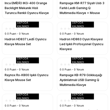
Inca EMİDİO IKG-400 Orange
Rampage KM-R77 Siyah Usb 3
Backlight Mekanik Hisli
Farklı Ledli Gaming Q
Turuncu Renkli Oyuncu Klavye
Multimedia Klavye + Mouse
Set
DEPODA
DEPODA
KALMADI
KALMADI
0.0 Puan - 0 Yorum
0.0 Puan - 0 Yorum
Hadron HD837 Ledli̇ Oyuncu
Hadron HD863 Oyun Klavyesi
Klavye Mouse Set
Led Işıklı Profosyonel Oyuncu
Klavyesi
DEPODA
DEPODA
KALMADI
KALMADI
0.0 Puan - 0 Yorum
0.0 Puan - 0 Yorum
Raynox Rx-K800 Işıklı Oyuncu
Rampage KB-R79 Gökkuşağı
Klavye Mouse Set
Aydınlatmalı USB Gaming Q
Multimedia Klavye
DEPODA
DEPODA
KALMADI
KALMADI
0.0 Puan - 0 Yorum
0.0 Puan - 0 Yorum