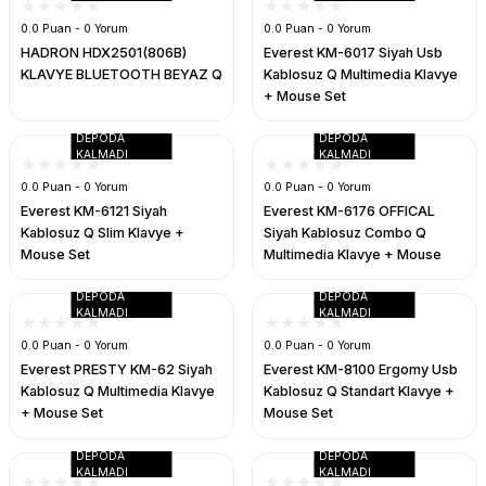
0.0 Puan - 0 Yorum
0.0 Puan - 0 Yorum
HADRON HDX2501(806B)
Everest KM-6017 Siyah Usb
KLAVYE BLUETOOTH BEYAZ Q
Kablosuz Q Multimedia Klavye
+ Mouse Set
DEPODA
DEPODA
KALMADI
KALMADI
0.0 Puan - 0 Yorum
0.0 Puan - 0 Yorum
Everest KM-6121 Siyah
Everest KM-6176 OFFICAL
Kablosuz Q Slim Klavye +
Siyah Kablosuz Combo Q
Mouse Set
Multimedia Klavye + Mouse
Set
DEPODA
DEPODA
KALMADI
KALMADI
0.0 Puan - 0 Yorum
0.0 Puan - 0 Yorum
Everest PRESTY KM-62 Siyah
Everest KM-8100 Ergomy Usb
Kablosuz Q Multimedia Klavye
Kablosuz Q Standart Klavye +
+ Mouse Set
Mouse Set
DEPODA
DEPODA
KALMADI
KALMADI