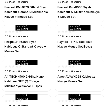
0.0 Puan - 0 Yorum
0.0 Puan - 0 Yorum
Everest KM-6176 Offical Siyah
Everest Km-8000 Siyah
Kablosuz Combo Q Multimedia
Kablosuz Q Multimedia Klavye
Klavye + Mouse Set
+ Mouse Set
DEPODA
DEPODA
KALMADI
KALMADI
0.0 Puan - 0 Yorum
0.0 Puan - 0 Yorum
Philips SPT6354 Siyah
Raynox Rx-K12 Kablosuz
Kablosuz Q Standart Klavye +
Klavye Mouse Set Beyaz
Mouse Set
DEPODA
DEPODA
KALMADI
KALMADI
0.0 Puan - 0 Yorum
0.0 Puan - 0 Yorum
A4 TECH 4100 2.4Ghz Nano
Avec AV-WK028 Kablosuz
Kablosuz SET (Q Türkçe
Klavye Mouse Seti
Multimedya Klavye + Optik
Mouse)
DEPODA
DEPODA
KALMADI
KALMADI
0.0 Puan - 0 Yorum
0.0 Puan - 0 Yorum