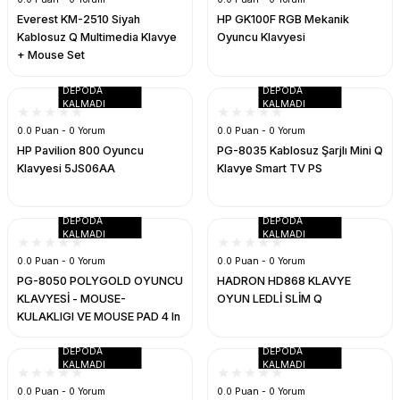
Everest KM-2510 Siyah
HP GK100F RGB Mekanik
Kablosuz Q Multimedia Klavye
Oyuncu Klavyesi
+ Mouse Set
DEPODA
DEPODA
KALMADI
KALMADI
0.0 Puan - 0 Yorum
0.0 Puan - 0 Yorum
HP Pavilion 800 Oyuncu
PG-8035 Kablosuz Şarjlı Mini Q
Klavyesi 5JS06AA
Klavye Smart TV PS
DEPODA
DEPODA
KALMADI
KALMADI
0.0 Puan - 0 Yorum
0.0 Puan - 0 Yorum
PG-8050 POLYGOLD OYUNCU
HADRON HD868 KLAVYE
KLAVYESİ - MOUSE-
OYUN LEDLİ SLİM Q
KULAKLIGI VE MOUSE PAD 4 In
1 SETİ
DEPODA
DEPODA
KALMADI
KALMADI
0.0 Puan - 0 Yorum
0.0 Puan - 0 Yorum