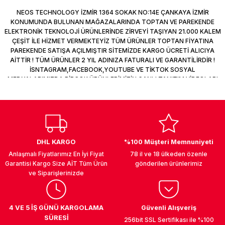
NEOS TECHNOLOGY İZMİR 1364 SOKAK NO:14E ÇANKAYA İZMİR
KONUMUNDA BULUNAN MAĞAZALARINDA TOPTAN VE PAREKENDE
ELEKTRONİK TEKNOLOJİ ÜRÜNLERİNDE ZİRVEYİ TAŞIYAN 21.000 KALEM
ÇEŞİT İLE HİZMET VERMEKTEYİZ TÜM ÜRÜNLER TOPTAN FİYATINA
PAREKENDE SATIŞA AÇILMIŞTIR SİTEMİZDE KARGO ÜCRETİ ALICIYA
AİTTİR ! TÜM ÜRÜNLER 2 YIL ADINIZA FATURALI VE GARANTİLİRDİR !
İSNTAGRAM,FACEBOOK,YOUTUBE VE TİKTOK SOSYAL
MEDYALARIMIZDA BİRÇOK ÜRÜNLERİMİZİN CANLI TANITIM VİDEOLARI
VAR TAKİP ET !
DHL KARGO
%100 Müşteri Memnuniyeti
Anlaşmalı Fiyatlarımız En İyi Fiyat
78 il ve 18 ülkeden özenle
Garantisi Kargo Size AİT Tüm Ürün
gönderilen ürünlerimiz
ve Siparişlerinizde
4 VE 5 İŞ GÜNÜ KARGOLAMA
Güvenli Alışveriş
SÜRESİ
256bit SSL Sertifikası ile %100