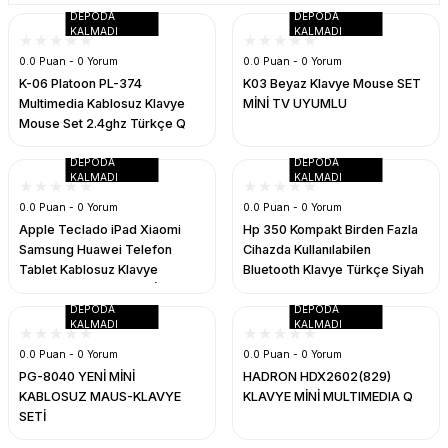
DEPODA
DEPODA
ERA
Termal POS Yazıcı Adaptör
Mikrofon
Kablo Switch Çoklayıcılar
Pense /Konnektor /Test Cihazları
REEDER
IPHONE 14
KALMADI
KALMADI
0.0 Puan - 0 Yorum
0.0 Puan - 0 Yorum
ÜRME
ünleri
Mouse
Patch Kablo
Poe İnjectör Adaptör Çeşitleri
IPHONE 14PRO
K-06 Platoon PL-374
K03 Beyaz Klavye Mouse SET
Multimedia Kablosuz Klavye
MİNİ TV UYUMLU
AAT
ayar
Mouse PAD
RS Card
RJ45 & CAT6 Plug
IPHONE 14PROMAX
Mouse Set 2.4ghz Türkçe Q
DEPODA
DEPODA
uar
Notebook Çanta
Sata/Data Sata/Power
Switch & Hub
IPHONE 15
KALMADI
KALMADI
0.0 Puan - 0 Yorum
0.0 Puan - 0 Yorum
arçaları
Notebook Soğutucu
Sata/Data/Power
Wifi-Stick
IPHONE 15PRO
Apple Teclado iPad Xiaomi
Hp 350 Kompakt Birden Fazla
Samsung Huawei Telefon
Cihazda Kullanılabilen
ğı
Oyun Kolu
STREO Uzatma
Wireless Ürünleri
IPHONE 15PROMAX
Tablet Kablosuz Klavye
Bluetooth Klavye Türkçe Siyah
Android IOS Windows İçin
692S8AA
Kablosuz Klavye ( RENK
DEPODA
DEPODA
Oyuncu Grupları
Streo-Streo Kablo
KALMADI
KALMADI
KARISIK GELİCEKTİR)
0.0 Puan - 0 Yorum
0.0 Puan - 0 Yorum
k+Kablo
Ses Sistemleri
USB USB Kablo
PG-8040 YENİ MİNİ
HADRON HDX2602(829)
KABLOSUZ MAUS-KLAVYE
KLAVYE MİNİ MULTIMEDIA Q
Termal Macun
Vga Kablo
SETİ