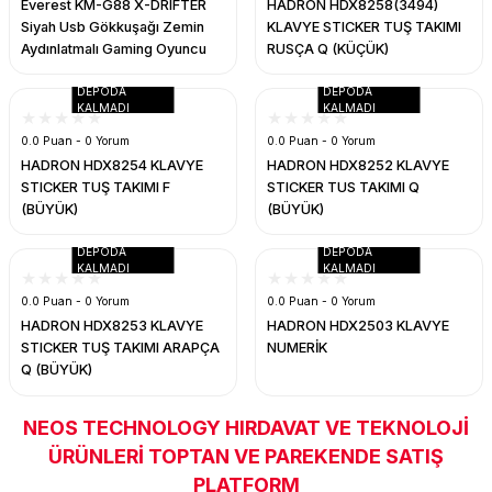
Everest KM-G88 X-DRIFTER
HADRON HDX8258(3494)
Siyah Usb Gökkuşağı Zemin
KLAVYE STICKER TUŞ TAKIMI
Aydınlatmalı Gaming Oyuncu
RUSÇA Q (KÜÇÜK)
Klavye + Mouse Set
DEPODA
DEPODA
KALMADI
KALMADI
0.0 Puan - 0 Yorum
0.0 Puan - 0 Yorum
HADRON HDX8254 KLAVYE
HADRON HDX8252 KLAVYE
STICKER TUŞ TAKIMI F
STICKER TUS TAKIMI Q
(BÜYÜK)
(BÜYÜK)
DEPODA
DEPODA
KALMADI
KALMADI
0.0 Puan - 0 Yorum
0.0 Puan - 0 Yorum
HADRON HDX8253 KLAVYE
HADRON HDX2503 KLAVYE
STICKER TUŞ TAKIMI ARAPÇA
NUMERİK
Q (BÜYÜK)
NEOS TECHNOLOGY HIRDAVAT VE TEKNOLOJİ
ÜRÜNLERİ TOPTAN VE PAREKENDE SATIŞ
PLATFORM