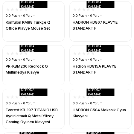
DEPODA
DEPODA
k Parça
d
TV Görüntü Ses Sistemleri
Yazıcı Kablo
KALMADI
KALMADI
0.0 Puan - 0 Yorum
0.0 Puan - 0 Yorum
 & Masa Stand
USB Çoklayıcı
Konfulon KM88 Türkçe Q
HADRON HD867 KLAVYE
Office Klavye Mouse Set
STANDART F
USB Ethernet
DEPODA
DEPODA
ndirme
USB Ses Kartı
KALMADI
KALMADI
0.0 Puan - 0 Yorum
0.0 Puan - 0 Yorum
era
Yedekleme Ürünleri
PR-KBM230 Redrock Q
Hadron HD815A KLAVYE
Multimedya Klavye
STANDART F
ar
kinası
DEPODA
DEPODA
DOCK
KALMADI
KALMADI
0.0 Puan - 0 Yorum
0.0 Puan - 0 Yorum
Everest KB-197 TITANIO USB
HADRON G504 Mekanik Oyun
Aydınlatmalı Q Metal Yüzey
Klavyesi
Gaming Oyuncu Klavyesi
DEPODA
DEPODA