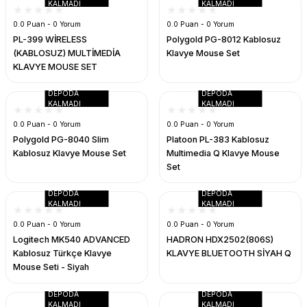
KALMADI
KALMADI
0.0 Puan - 0 Yorum
0.0 Puan - 0 Yorum
PL-399 WİRELESS
Polygold PG-8012 Kablosuz
(KABLOSUZ) MULTİMEDİA
Klavye Mouse Set
KLAVYE MOUSE SET
DEPODA
DEPODA
KALMADI
KALMADI
0.0 Puan - 0 Yorum
0.0 Puan - 0 Yorum
Polygold PG-8040 Slim
Platoon PL-383 Kablosuz
Kablosuz Klavye Mouse Set
Multimedia Q Klavye Mouse
Set
DEPODA
DEPODA
KALMADI
KALMADI
0.0 Puan - 0 Yorum
0.0 Puan - 0 Yorum
Logitech MK540 ADVANCED
HADRON HDX2502(806S)
Kablosuz Türkçe Klavye
KLAVYE BLUETOOTH SİYAH Q
Mouse Seti - Siyah
DEPODA
DEPODA
KALMADI
KALMADI