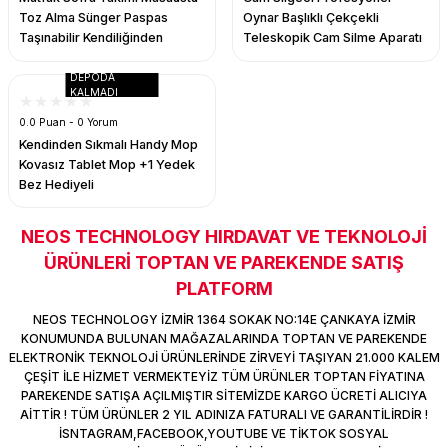
Toz Alma Sünger Paspas
Oynar Başlıklı Çekçekli
ERA
Termal POS Yazıcı Adaptör
Mikrofon
Kablo Switch Çoklayıcılar
Pense /Konnektor /Test Cihazları
REEDER
IPHONE 14
Taşınabilir Kendiliğinden
Teleskopik Cam Silme Aparatı
Sıkmalı Mini Paspas
ÜRME
ünleri
Mouse
Patch Kablo
Poe İnjectör Adaptör Çeşitleri
IPHONE 14PRO
DEPODA
KALMADI
AAT
ayar
Mouse PAD
RS Card
RJ45 & CAT6 Plug
IPHONE 14PROMAX
0.0 Puan - 0 Yorum
Kendinden Sıkmalı Handy Mop
Kovasız Tablet Mop +1 Yedek
uar
Notebook Çanta
Sata/Data Sata/Power
Switch & Hub
IPHONE 15
Bez Hediyeli
arçaları
Notebook Soğutucu
Sata/Data/Power
Wifi-Stick
IPHONE 15PRO
NEOS TECHNOLOGY HIRDAVAT VE TEKNOLOJİ
ÜRÜNLERİ TOPTAN VE PAREKENDE SATIŞ
ğı
Oyun Kolu
STREO Uzatma
Wireless Ürünleri
IPHONE 15PROMAX
PLATFORM
Oyuncu Grupları
Streo-Streo Kablo
NEOS TECHNOLOGY İZMİR 1364 SOKAK NO:14E ÇANKAYA İZMİR
KONUMUNDA BULUNAN MAĞAZALARINDA TOPTAN VE PAREKENDE
ELEKTRONİK TEKNOLOJİ ÜRÜNLERİNDE ZİRVEYİ TAŞIYAN 21.000 KALEM
k+Kablo
Ses Sistemleri
USB USB Kablo
ÇEŞİT İLE HİZMET VERMEKTEYİZ TÜM ÜRÜNLER TOPTAN FİYATINA
PAREKENDE SATIŞA AÇILMIŞTIR SİTEMİZDE KARGO ÜCRETİ ALICIYA
AİTTİR ! TÜM ÜRÜNLER 2 YIL ADINIZA FATURALI VE GARANTİLİRDİR !
Termal Macun
Vga Kablo
İSNTAGRAM,FACEBOOK,YOUTUBE VE TİKTOK SOSYAL