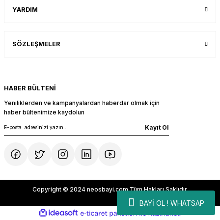
YARDIM
SÖZLEŞMELER
UK
HABER BÜLTENİ
Yeniliklerden ve kampanyalardan haberdar olmak için
haber bültenimize kaydolun
Kayıt Ol
Copyright © 2024 neosbayi.com Tüm Hakları Saklıdır.
BAYİ OL ! WHATSAP
ideasoft
ile
e-
hazırlandı.