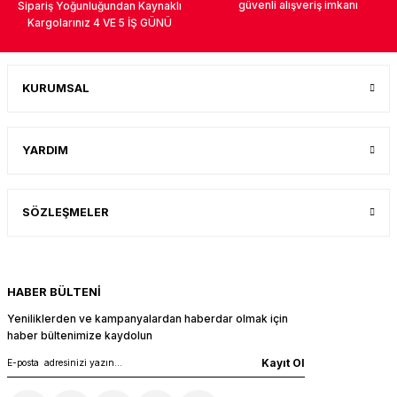
güvenli alışveriş imkanı
Sipariş Yoğunluğundan Kaynaklı
k Parça
d
TV Görüntü Ses Sistemleri
Yazıcı Kablo
Kargolarınız 4 VE 5 İŞ GÜNÜ
 & Masa Stand
USB Çoklayıcı
KURUMSAL
USB Ethernet
ndirme
USB Ses Kartı
YARDIM
era
Yedekleme Ürünleri
SÖZLEŞMELER
ar
kinası
DOCK
HABER BÜLTENİ
Yeniliklerden ve kampanyalardan haberdar olmak için
haber bültenimize kaydolun
Kayıt Ol