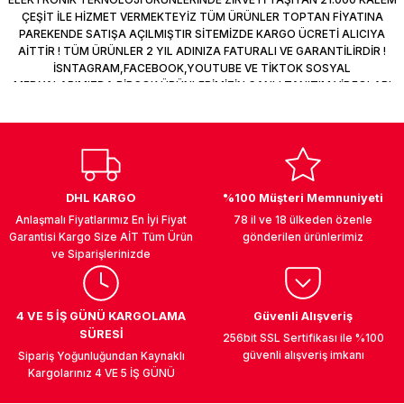
ÇEŞİT İLE HİZMET VERMEKTEYİZ TÜM ÜRÜNLER TOPTAN FİYATINA
PAREKENDE SATIŞA AÇILMIŞTIR SİTEMİZDE KARGO ÜCRETİ ALICIYA
AİTTİR ! TÜM ÜRÜNLER 2 YIL ADINIZA FATURALI VE GARANTİLİRDİR !
İSNTAGRAM,FACEBOOK,YOUTUBE VE TİKTOK SOSYAL
MEDYALARIMIZDA BİRÇOK ÜRÜNLERİMİZİN CANLI TANITIM VİDEOLARI
VAR TAKİP ET !
DHL KARGO
%100 Müşteri Memnuniyeti
Anlaşmalı Fiyatlarımız En İyi Fiyat
78 il ve 18 ülkeden özenle
Garantisi Kargo Size AİT Tüm Ürün
gönderilen ürünlerimiz
ve Siparişlerinizde
4 VE 5 İŞ GÜNÜ KARGOLAMA
Güvenli Alışveriş
SÜRESİ
256bit SSL Sertifikası ile %100
güvenli alışveriş imkanı
Sipariş Yoğunluğundan Kaynaklı
Kargolarınız 4 VE 5 İŞ GÜNÜ