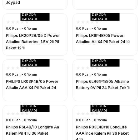
Joypad
ERA
Termal POS Yazıcı Adaptör
Mikrofon
Kablo Switch Çoklayıcılar
Pense /Konnektor /Test Cihazları
REEDER
IPHONE 14
DEPODA
DEPODA
KALMADI
KALMADI
ÜRME
ünleri
Mouse
Patch Kablo
Poe İnjectör Adaptör Çeşitleri
IPHONE 14PRO
0.0 Puan - 0 Yorum
0.0 Puan - 0 Yorum
Philips LR20P2B/05 D Power
Philips LR6P4B/05 Power
AAT
ayar
Mouse PAD
RS Card
RJ45 & CAT6 Plug
IPHONE 14PROMAX
Alkaline Batteries, 1.5V 2li Pil
Alkaline Aa X4 Pil Paket 24'lü
Paket 12'li
uar
Notebook Çanta
Sata/Data Sata/Power
Switch & Hub
IPHONE 15
DEPODA
DEPODA
KALMADI
KALMADI
arçaları
Notebook Soğutucu
Sata/Data/Power
Wifi-Stick
IPHONE 15PRO
0.0 Puan - 0 Yorum
0.0 Puan - 0 Yorum
PHILIPS LR03P4B/05 Power
Philips 6LR61P1B/05 Alkaline
ğı
Oyun Kolu
STREO Uzatma
Wireless Ürünleri
IPHONE 15PROMAX
Alkalin AAA X4 Pil Paket 24
Battery 9V Pil 24 Paket Tek'li
Oyuncu Grupları
Streo-Streo Kablo
DEPODA
DEPODA
KALMADI
KALMADI
k+Kablo
Ses Sistemleri
USB USB Kablo
0.0 Puan - 0 Yorum
0.0 Puan - 0 Yorum
Philips R6L4B/10 Longlife Aa
Philips R03L4B/10 LongLife
Termal Macun
Vga Kablo
Kalem Pil 4'lü 36 Paket
AAA İnce Kalem Pil 36 Paket
4'lü