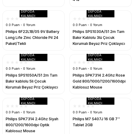
k Parça
d
TV Görüntü Ses Sistemleri
Yazıcı Kablo
DEPODA
DEPODA
KALMADI
KALMADI
 & Masa Stand
USB Çoklayıcı
0.0 Puan - 0 Yorum
0.0 Puan - 0 Yorum
Philips 6F22L1B/05 9V Battery
Philips SPS1030A/51 2m Tam
USB Ethernet
Long Life Zinc Chloride Pil 24
Bakır Kablolu 3lü Çocuk
Paket/Tekli
Korumalı Beyaz Priz Çoklayıcı
ndirme
USB Ses Kartı
DEPODA
DEPODA
KALMADI
KALMADI
era
Yedekleme Ürünleri
0.0 Puan - 0 Yorum
0.0 Puan - 0 Yorum
Philips SPS1050A/51 2m Tam
Philips SPK7314 2.4Ghz Rose
ar
kinası
Bakır kablolu 5li Çocuk
Gold 800/1000/1200/1600dpi
Korumalı Beyaz Priz Çoklayıcı
Kablosuz Mouse
DOCK
DEPODA
DEPODA
KALMADI
KALMADI
0.0 Puan - 0 Yorum
0.0 Puan - 0 Yorum
Philips SPK7314 2.4Ghz Siyah
Philips M7 S407J 16 GB 7''
800/1200/1600dpi Optik
Tablet 2GB
Kablosuz Mouse