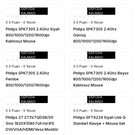
DEPODA
DEPODA
KALMADI
KALMADI
0.0 Puan - 0 Yorum
0.0 Puan - 0 Yorum
Philips SPK7305 2.4Ghz Siyah
Philips SPK7305 2.4Ghz
UK
800/1000/1200/1600dpi
Gümüş
Kablosuz Mouse
800/1000/1200/1600dpi
Kablosuz Mouse
DEPODA
DEPODA
KALMADI
KALMADI
0.0 Puan - 0 Yorum
0.0 Puan - 0 Yorum
Philips SPK7305 2.4Ghz
Philips SPK7305 2.4Ghz Beyaz
Pembe
800/1000/1200/1600dpi
800/1000/1200/1600dpi
Kablosuz Mouse
Kablosuz Mouse
DEPODA
DEPODA
KALMADI
KALMADI
0.0 Puan - 0 Yorum
0.0 Puan - 0 Yorum
Philips 27 273V7QDSB/00
Philips SPT6224 Siyah Usb Q
5ms 1920X1080 Full Hd IPS
Standart Klavye + Mouse Set
DVI/VGA/HDMI/Vesa Monitör