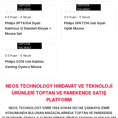
DEPODA
DEPODA
KALMADI
KALMADI
0.0 Puan - 0 Yorum
0.0 Puan - 0 Yorum
Philips SPT6354 Siyah
Philips SPK7214 Usb Siyah
Kablosuz Q Standart Klavye +
Optik Mouse
Mouse Set
DEPODA
KALMADI
0.0 Puan - 0 Yorum
Philips G314 Usb Kablolu
Gaming Oyuncu Mouse
NEOS TECHNOLOGY HIRDAVAT VE TEKNOLOJİ
ÜRÜNLERİ TOPTAN VE PAREKENDE SATIŞ
PLATFORM
NEOS TECHNOLOGY İZMİR 1364 SOKAK NO:14E ÇANKAYA İZMİR
KONUMUNDA BULUNAN MAĞAZALARINDA TOPTAN VE PAREKENDE
ELEKTRONİK TEKNOLOJİ ÜRÜNLERİNDE ZİRVEYİ TAŞIYAN 21.000 KALEM