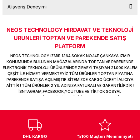
k Parça
d
TV Görüntü Ses Sistemleri
Yazıcı Kablo
Alışveriş Deneyimi
Soru Sor
 & Masa Stand
USB Çoklayıcı
NEOS TECHNOLOGY HIRDAVAT VE TEKNOLOJİ
Sitemize ilk yorumu siz yapın!
USB Ethernet
ÜRÜNLERİ TOPTAN VE PAREKENDE SATIŞ
PLATFORM
Deneyimini Paylaş
ndirme
USB Ses Kartı
NEOS TECHNOLOGY İZMİR 1364 SOKAK NO:14E ÇANKAYA İZMİR
KONUMUNDA BULUNAN MAĞAZALARINDA TOPTAN VE PAREKENDE
era
Yedekleme Ürünleri
ELEKTRONİK TEKNOLOJİ ÜRÜNLERİNDE ZİRVEYİ TAŞIYAN 21.000 KALEM
ÇEŞİT İLE HİZMET VERMEKTEYİZ TÜM ÜRÜNLER TOPTAN FİYATINA
PAREKENDE SATIŞA AÇILMIŞTIR SİTEMİZDE KARGO ÜCRETİ ALICIYA
ar
kinası
AİTTİR ! TÜM ÜRÜNLER 2 YIL ADINIZA FATURALI VE GARANTİLİRDİR !
İSNTAGRAM,FACEBOOK,YOUTUBE VE TİKTOK SOSYAL
DOCK
MEDYALARIMIZDA BİRÇOK ÜRÜNLERİMİZİN CANLI TANITIM VİDEOLARI
VAR TAKİP ET !
DHL KARGO
%100 Müşteri Memnuniyeti