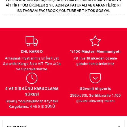
AİTTİR ! TÜM ÜRÜNLER 2 YIL ADINIZA FATURALI VE GARANTİLİRDİR !
İSNTAGRAM,FACEBOOK,YOUTUBE VE TİKTOK SOSYAL
MEDYALARIMIZDA BİRÇOK ÜRÜNLERİMİZİN CANLI TANITIM VİDEOLARI
VAR TAKİP ET !
DHL KARGO
%100 Müşteri Memnuniyeti
Anlaşmalı Fiyatlarımız En İyi Fiyat
78 il ve 18 ülkeden özenle
Garantisi Kargo Size AİT Tüm Ürün
gönderilen ürünlerimiz
ve Siparişlerinizde
4 VE 5 İŞ GÜNÜ KARGOLAMA
Güvenli Alışveriş
SÜRESİ
256bit SSL Sertifikası ile %100
güvenli alışveriş imkanı
Sipariş Yoğunluğundan Kaynaklı
Kargolarınız 4 VE 5 İŞ GÜNÜ