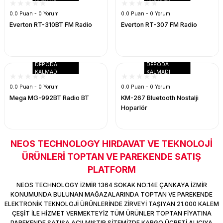
0.0 Puan - 0 Yorum
0.0 Puan - 0 Yorum
Everton RT-310BT FM Radio
Everton RT-307 FM Radio
DEPODA
DEPODA
KALMADI
KALMADI
0.0 Puan - 0 Yorum
0.0 Puan - 0 Yorum
Mega MG-992BT Radio BT
KM-267 Bluetooth Nostalji
Hoparlör
NEOS TECHNOLOGY HIRDAVAT VE TEKNOLOJİ
ÜRÜNLERİ TOPTAN VE PAREKENDE SATIŞ
PLATFORM
NEOS TECHNOLOGY İZMİR 1364 SOKAK NO:14E ÇANKAYA İZMİR
KONUMUNDA BULUNAN MAĞAZALARINDA TOPTAN VE PAREKENDE
ELEKTRONİK TEKNOLOJİ ÜRÜNLERİNDE ZİRVEYİ TAŞIYAN 21.000 KALEM
ÇEŞİT İLE HİZMET VERMEKTEYİZ TÜM ÜRÜNLER TOPTAN FİYATINA
PAREKENDE SATIŞA AÇILMIŞTIR SİTEMİZDE KARGO ÜCRETİ ALICIYA