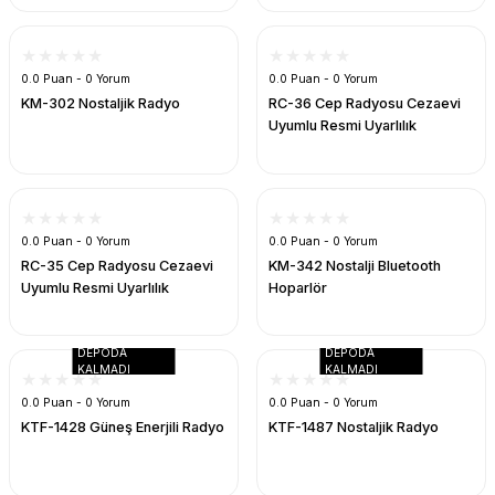
ERA
Termal POS Yazıcı Adaptör
Mikrofon
Kablo Switch Çoklayıcılar
Pense /Konnektor /Test Cihazları
REEDER
IPHONE 14
ÜRME
ünleri
Mouse
Patch Kablo
Poe İnjectör Adaptör Çeşitleri
IPHONE 14PRO
0.0 Puan - 0 Yorum
0.0 Puan - 0 Yorum
KM-302 Nostaljik Radyo
RC-36 Cep Radyosu Cezaevi
Uyumlu Resmi Uyarlılık
AAT
ayar
Mouse PAD
RS Card
RJ45 & CAT6 Plug
IPHONE 14PROMAX
uar
Notebook Çanta
Sata/Data Sata/Power
Switch & Hub
IPHONE 15
0.0 Puan - 0 Yorum
0.0 Puan - 0 Yorum
arçaları
Notebook Soğutucu
Sata/Data/Power
Wifi-Stick
IPHONE 15PRO
RC-35 Cep Radyosu Cezaevi
KM-342 Nostalji Bluetooth
Uyumlu Resmi Uyarlılık
Hoparlör
ğı
Oyun Kolu
STREO Uzatma
Wireless Ürünleri
IPHONE 15PROMAX
Oyuncu Grupları
Streo-Streo Kablo
DEPODA
DEPODA
KALMADI
KALMADI
0.0 Puan - 0 Yorum
0.0 Puan - 0 Yorum
k+Kablo
Ses Sistemleri
USB USB Kablo
KTF-1428 Güneş Enerjili Radyo
KTF-1487 Nostaljik Radyo
Termal Macun
Vga Kablo