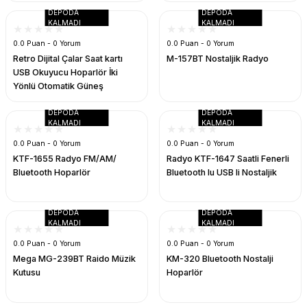
k Parça
d
TV Görüntü Ses Sistemleri
Yazıcı Kablo
DEPODA
DEPODA
KALMADI
KALMADI
0.0 Puan - 0 Yorum
0.0 Puan - 0 Yorum
 & Masa Stand
USB Çoklayıcı
Retro Dijital Çalar Saat kartı
M-157BT Nostaljik Radyo
USB Okuyucu Hoparlör İki
USB Ethernet
Yönlü Otomatik Güneş
Taşınabilir FM AM SW ev
ndirme
USB Ses Kartı
radyosu
DEPODA
DEPODA
KALMADI
KALMADI
0.0 Puan - 0 Yorum
0.0 Puan - 0 Yorum
era
Yedekleme Ürünleri
KTF-1655 Radyo FM/AM/
Radyo KTF-1647 Saatli Fenerli
Bluetooth Hoparlör
Bluetooth lu USB li Nostaljik
ar
kinası
DOCK
DEPODA
DEPODA
KALMADI
KALMADI
0.0 Puan - 0 Yorum
0.0 Puan - 0 Yorum
Mega MG-239BT Raido Müzik
KM-320 Bluetooth Nostalji
Kutusu
Hoparlör